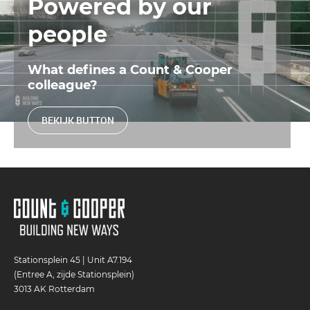
Powered by our
people
What defines a Count & Cooper
colleague?
BEKIJK BUTTON
Stationsplein 45 | Unit A7.194
(Entree A, zijde Stationsplein)
3013 AK Rotterdam